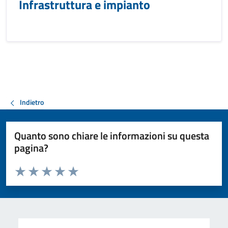
Infrastruttura e impianto
Indietro
Quanto sono chiare le informazioni su questa
pagina?
Valuta da 1 a 5 stelle la pagina
Valuta 1 stelle su 5
Valuta 2 stelle su 5
Valuta 3 stelle su 5
Valuta 4 stelle su 5
Valuta 5 stelle su 5