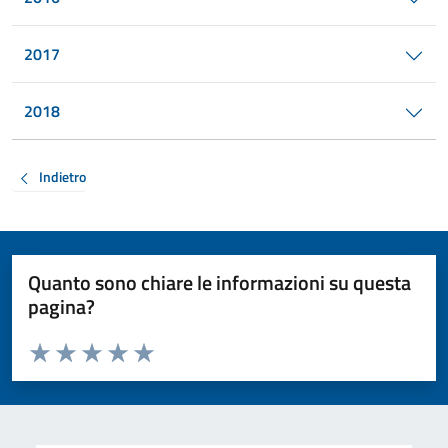
2017
2018
Indietro
Quanto sono chiare le informazioni su questa
pagina?
Valuta da 1 a 5 stelle la pagina
Valuta 1 stelle su 5
Valuta 2 stelle su 5
Valuta 3 stelle su 5
Valuta 4 stelle su 5
Valuta 5 stelle su 5