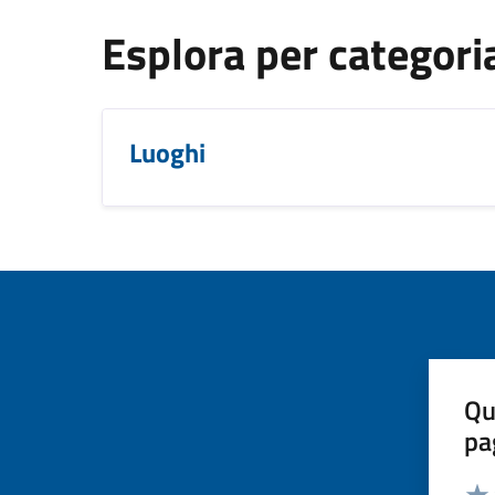
Esplora per categori
Luoghi
Qu
pa
Valut