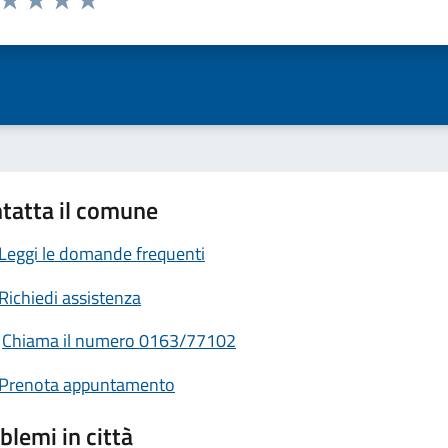
ta 1 stelle su 5
Valuta 2 stelle su 5
Valuta 3 stelle su 5
Valuta 4 stelle su 5
Valuta 5 stelle su 5
tatta il comune
Leggi le domande frequenti
Richiedi assistenza
Chiama il numero 0163/77102
Prenota appuntamento
blemi in città