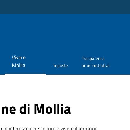
Vivere
Trasparenza
Mollia
Imposte
amministrativa
ne di Mollia
oghi d’interesse per scoprire e vivere il territorio